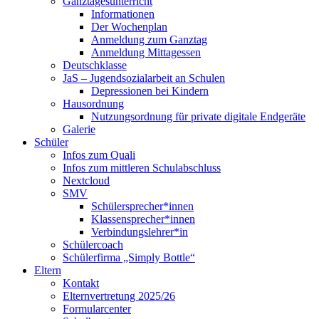
Ganztagesunterricht
Informationen
Der Wochenplan
Anmeldung zum Ganztag
Anmeldung Mittagessen
Deutschklasse
JaS – Jugendsozialarbeit an Schulen
Depressionen bei Kindern
Hausordnung
Nutzungsordnung für private digitale Endgeräte
Galerie
Schüler
Infos zum Quali
Infos zum mittleren Schulabschluss
Nextcloud
SMV
Schülersprecher*innen
Klassensprecher*innen
Verbindungslehrer*in
Schülercoach
Schülerfirma „Simply Bottle“
Eltern
Kontakt
Elternvertretung 2025/26
Formularcenter