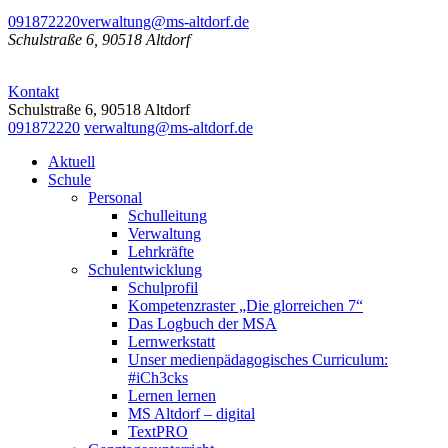
091872220
verwaltung@ms-altdorf.de
Schulstraße 6, 90518 Altdorf
Kontakt
Schulstraße 6, 90518 Altdorf
091872220
verwaltung@ms-altdorf.de
Aktuell
Schule
Personal
Schulleitung
Verwaltung
Lehrkräfte
Schulentwicklung
Schulprofil
Kompetenzraster „Die glorreichen 7“
Das Logbuch der MSA
Lernwerkstatt
Unser medienpädagogisches Curriculum:
#iCh3cks
Lernen lernen
MS Altdorf – digital
TextPRO