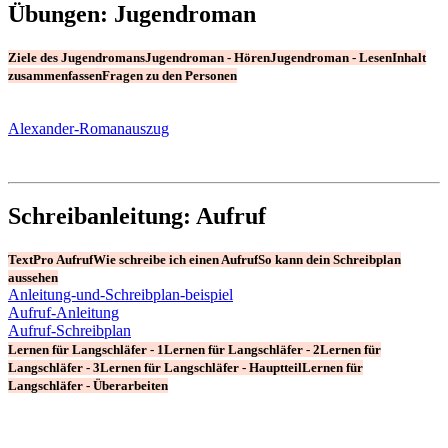
Übungen: Jugendroman
Ziele des Jugendromans
Jugendroman - Hören
Jugendroman - Lesen
Inhalt
zusammenfassen
Fragen zu den Personen
Alexander-Romanauszug
Schreibanleitung: Aufruf
TextPro Aufruf
Wie schreibe ich einen Aufruf
So kann dein Schreibplan
aussehen
Anleitung-und-Schreibplan-beispiel
Aufruf-Anleitung
Aufruf-Schreibplan
Lernen für Langschläfer - 1
Lernen für Langschläfer - 2
Lernen für
Langschläfer - 3
Lernen für Langschläfer - Hauptteil
Lernen für
Langschläfer - Überarbeiten