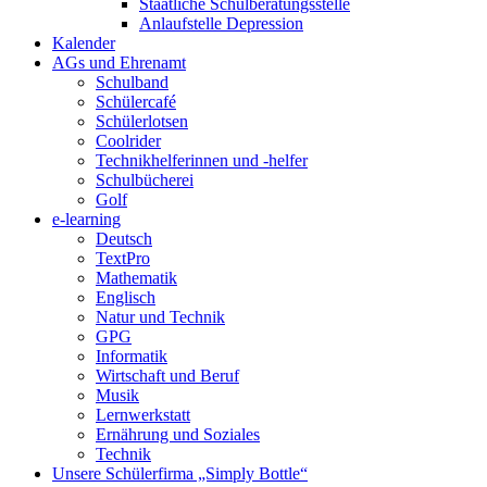
Staatliche Schulberatungsstelle
Anlaufstelle Depression
Kalender
AGs und Ehrenamt
Schulband
Schülercafé
Schülerlotsen
Coolrider
Technikhelferinnen und -helfer
Schulbücherei
Golf
e-learning
Deutsch
TextPro
Mathematik
Englisch
Natur und Technik
GPG
Informatik
Wirtschaft und Beruf
Musik
Lernwerkstatt
Ernährung und Soziales
Technik
Unsere Schülerfirma „Simply Bottle“