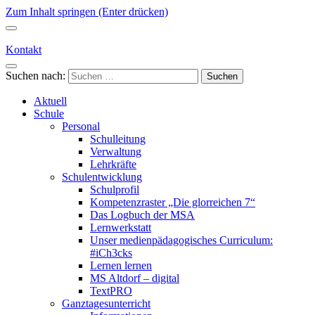
Zum Inhalt springen (Enter drücken)
Kontakt
Suchen nach:
Aktuell
Schule
Personal
Schulleitung
Verwaltung
Lehrkräfte
Schulentwicklung
Schulprofil
Kompetenzraster „Die glorreichen 7“
Das Logbuch der MSA
Lernwerkstatt
Unser medienpädagogisches Curriculum:
#iCh3cks
Lernen lernen
MS Altdorf – digital
TextPRO
Ganztagesunterricht