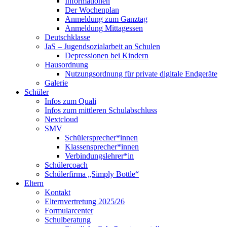
Informationen
Der Wochenplan
Anmeldung zum Ganztag
Anmeldung Mittagessen
Deutschklasse
JaS – Jugendsozialarbeit an Schulen
Depressionen bei Kindern
Hausordnung
Nutzungsordnung für private digitale Endgeräte
Galerie
Schüler
Infos zum Quali
Infos zum mittleren Schulabschluss
Nextcloud
SMV
Schülersprecher*innen
Klassensprecher*innen
Verbindungslehrer*in
Schülercoach
Schülerfirma „Simply Bottle“
Eltern
Kontakt
Elternvertretung 2025/26
Formularcenter
Schulberatung