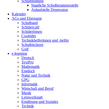
Schulberatung
Staatliche Schulberatungsstelle
Anlaufstelle Depression
Kalender
AGs und Ehrenamt
Schulband
Schülercafé
Schülerlotsen
Coolrider
Technikhelferinnen und -helfer
Schulbücherei
Golf
e-learning
Deutsch
TextPro
Mathematik
Englisch
Natur und Technik
GPG
Informatik
Wirtschaft und Beruf
Musik
Lernwerkstatt
Ernährung und Soziales
Technik