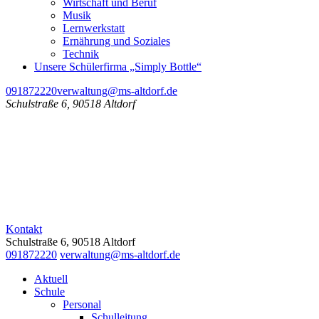
Wirtschaft und Beruf
Musik
Lernwerkstatt
Ernährung und Soziales
Technik
Unsere Schülerfirma „Simply Bottle“
091872220
verwaltung@ms-altdorf.de
Schulstraße 6, 90518 Altdorf
Kontakt
Schulstraße 6, 90518 Altdorf
091872220
verwaltung@ms-altdorf.de
Aktuell
Schule
Personal
Schulleitung