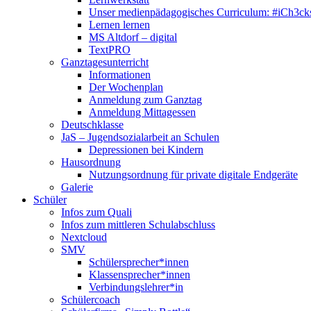
Unser medienpädagogisches Curriculum: #iCh3ck
Lernen lernen
MS Altdorf – digital
TextPRO
Ganztagesunterricht
Informationen
Der Wochenplan
Anmeldung zum Ganztag
Anmeldung Mittagessen
Deutschklasse
JaS – Jugendsozialarbeit an Schulen
Depressionen bei Kindern
Hausordnung
Nutzungsordnung für private digitale Endgeräte
Galerie
Schüler
Infos zum Quali
Infos zum mittleren Schulabschluss
Nextcloud
SMV
Schülersprecher*innen
Klassensprecher*innen
Verbindungslehrer*in
Schülercoach