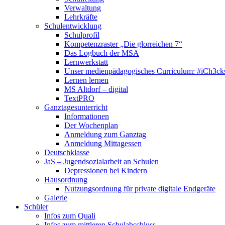
Verwaltung
Lehrkräfte
Schulentwicklung
Schulprofil
Kompetenzraster „Die glorreichen 7“
Das Logbuch der MSA
Lernwerkstatt
Unser medienpädagogisches Curriculum: #iCh3ck
Lernen lernen
MS Altdorf – digital
TextPRO
Ganztagesunterricht
Informationen
Der Wochenplan
Anmeldung zum Ganztag
Anmeldung Mittagessen
Deutschklasse
JaS – Jugendsozialarbeit an Schulen
Depressionen bei Kindern
Hausordnung
Nutzungsordnung für private digitale Endgeräte
Galerie
Schüler
Infos zum Quali
Infos zum mittleren Schulabschluss