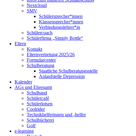
Nextcloud
SMV
Schülersprecher*innen
Klassensprecher*innen
Verbindungslehrer*in
Schülercoach
Schülerfirma „Simply Bottle“
Eltern
Kontakt
Elternvertretung 2025/26
Formularcenter
Schulberatung
Staatliche Schulberatungsstelle
Anlaufstelle Depression
Kalender
AGs und Ehrenamt
Schulband
Schülercafé
Schülerlotsen
Coolrider
Technikhelferinnen und -helfer
Schulbücherei
Golf
e-learning