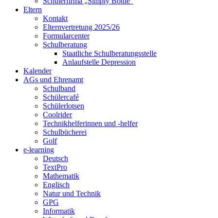
Schülerfirma „Simply Bottle“
Eltern
Kontakt
Elternvertretung 2025/26
Formularcenter
Schulberatung
Staatliche Schulberatungsstelle
Anlaufstelle Depression
Kalender
AGs und Ehrenamt
Schulband
Schülercafé
Schülerlotsen
Coolrider
Technikhelferinnen und -helfer
Schulbücherei
Golf
e-learning
Deutsch
TextPro
Mathematik
Englisch
Natur und Technik
GPG
Informatik