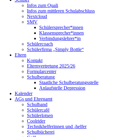
Infos zum Quali
Infos zum mittleren Schulabschluss
Nextcloud
SMV
Schülersprecher*innen
Klassensprecher*innen
Verbindungslehrer*in
Schülercoach
Schülerfirma „Simply Bottle“
Eltern
Kontakt
Elternvertretung 2025/26
Formularcenter
Schulberatung
Staatliche Schulberatungsstelle
Anlaufstelle Depression
Kalender
AGs und Ehrenamt
Schulband
Schülercafé
Schülerlotsen
Coolrider
Technikhelferinnen und -helfer
Schulbücherei