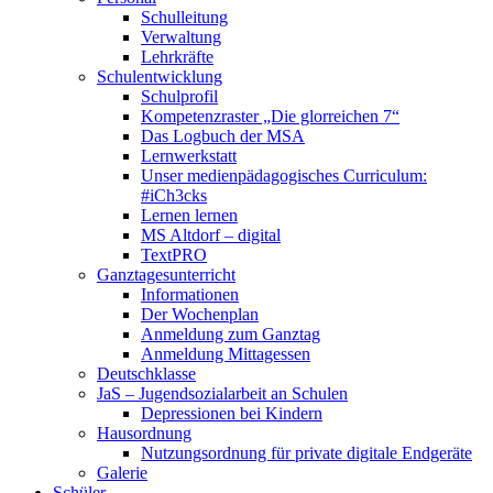
Schulleitung
Verwaltung
Lehrkräfte
Schulentwicklung
Schulprofil
Kompetenzraster „Die glorreichen 7“
Das Logbuch der MSA
Lernwerkstatt
Unser medienpädagogisches Curriculum:
#iCh3cks
Lernen lernen
MS Altdorf – digital
TextPRO
Ganztagesunterricht
Informationen
Der Wochenplan
Anmeldung zum Ganztag
Anmeldung Mittagessen
Deutschklasse
JaS – Jugendsozialarbeit an Schulen
Depressionen bei Kindern
Hausordnung
Nutzungsordnung für private digitale Endgeräte
Galerie
Schüler