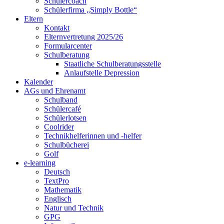
Schülercoach
Schülerfirma „Simply Bottle“
Eltern
Kontakt
Elternvertretung 2025/26
Formularcenter
Schulberatung
Staatliche Schulberatungsstelle
Anlaufstelle Depression
Kalender
AGs und Ehrenamt
Schulband
Schülercafé
Schülerlotsen
Coolrider
Technikhelferinnen und -helfer
Schulbücherei
Golf
e-learning
Deutsch
TextPro
Mathematik
Englisch
Natur und Technik
GPG