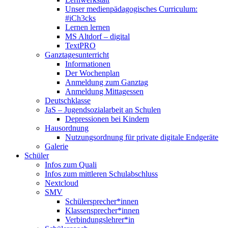
Unser medienpädagogisches Curriculum:
#iCh3cks
Lernen lernen
MS Altdorf – digital
TextPRO
Ganztagesunterricht
Informationen
Der Wochenplan
Anmeldung zum Ganztag
Anmeldung Mittagessen
Deutschklasse
JaS – Jugendsozialarbeit an Schulen
Depressionen bei Kindern
Hausordnung
Nutzungsordnung für private digitale Endgeräte
Galerie
Schüler
Infos zum Quali
Infos zum mittleren Schulabschluss
Nextcloud
SMV
Schülersprecher*innen
Klassensprecher*innen
Verbindungslehrer*in