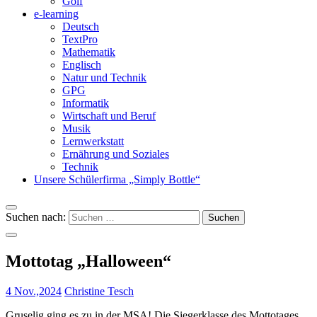
Golf
e-learning
Deutsch
TextPro
Mathematik
Englisch
Natur und Technik
GPG
Informatik
Wirtschaft und Beruf
Musik
Lernwerkstatt
Ernährung und Soziales
Technik
Unsere Schülerfirma „Simply Bottle“
Suchen nach:
Mottotag „Halloween“
4 Nov.,2024
Christine Tesch
Gruselig ging es zu in der MSA! Die Siegerklasse des Mottotages