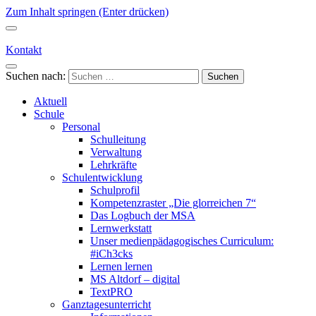
Zum Inhalt springen (Enter drücken)
Kontakt
Suchen nach:
Aktuell
Schule
Personal
Schulleitung
Verwaltung
Lehrkräfte
Schulentwicklung
Schulprofil
Kompetenzraster „Die glorreichen 7“
Das Logbuch der MSA
Lernwerkstatt
Unser medienpädagogisches Curriculum:
#iCh3cks
Lernen lernen
MS Altdorf – digital
TextPRO
Ganztagesunterricht