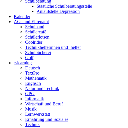
Schulberatung
Staatliche Schulberatungsstelle
Anlaufstelle Depression
Kalender
AGs und Ehrenamt
Schulband
Schülercafé
Schülerlotsen
Coolrider
Technikhelferinnen und -helfer
Schulbücherei
Golf
e-learning
Deutsch
TextPro
Mathematik
Englisch
Natur und Technik
GPG
Informatik
Wirtschaft und Beruf
Musik
Lernwerkstatt
Ernährung und Soziales
Technik