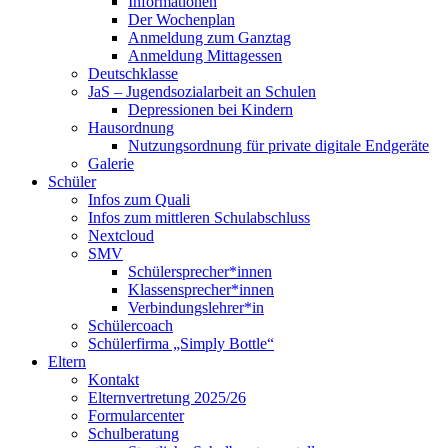
Informationen
Der Wochenplan
Anmeldung zum Ganztag
Anmeldung Mittagessen
Deutschklasse
JaS – Jugendsozialarbeit an Schulen
Depressionen bei Kindern
Hausordnung
Nutzungsordnung für private digitale Endgeräte
Galerie
Schüler
Infos zum Quali
Infos zum mittleren Schulabschluss
Nextcloud
SMV
Schülersprecher*innen
Klassensprecher*innen
Verbindungslehrer*in
Schülercoach
Schülerfirma „Simply Bottle“
Eltern
Kontakt
Elternvertretung 2025/26
Formularcenter
Schulberatung