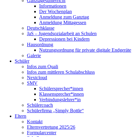
Ganztagesunterricht
Informationen
Der Wochenplan
Anmeldung zum Ganztag
Anmeldung Mittagessen
Deutschklasse
JaS – Jugendsozialarbeit an Schulen
Depressionen bei Kindern
Hausordnung
Nutzungsordnung für private digitale Endgeräte
Galerie
Schüler
Infos zum Quali
Infos zum mittleren Schulabschluss
Nextcloud
SMV
Schülersprecher*innen
Klassensprecher*innen
Verbindungslehrer*in
Schülercoach
Schülerfirma „Simply Bottle“
Eltern
Kontakt
Elternvertretung 2025/26
Formularcenter