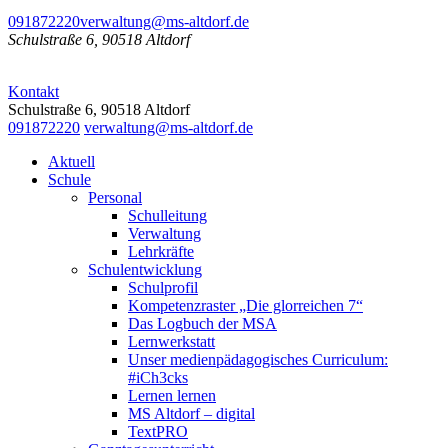
091872220
verwaltung@ms-altdorf.de
Schulstraße 6, 90518 Altdorf
Kontakt
Schulstraße 6, 90518 Altdorf
091872220
verwaltung@ms-altdorf.de
Aktuell
Schule
Personal
Schulleitung
Verwaltung
Lehrkräfte
Schulentwicklung
Schulprofil
Kompetenzraster „Die glorreichen 7“
Das Logbuch der MSA
Lernwerkstatt
Unser medienpädagogisches Curriculum:
#iCh3cks
Lernen lernen
MS Altdorf – digital
TextPRO