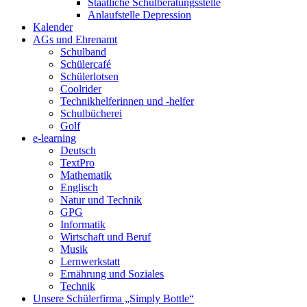
Staatliche Schulberatungsstelle
Anlaufstelle Depression
Kalender
AGs und Ehrenamt
Schulband
Schülercafé
Schülerlotsen
Coolrider
Technikhelferinnen und -helfer
Schulbücherei
Golf
e-learning
Deutsch
TextPro
Mathematik
Englisch
Natur und Technik
GPG
Informatik
Wirtschaft und Beruf
Musik
Lernwerkstatt
Ernährung und Soziales
Technik
Unsere Schülerfirma „Simply Bottle“