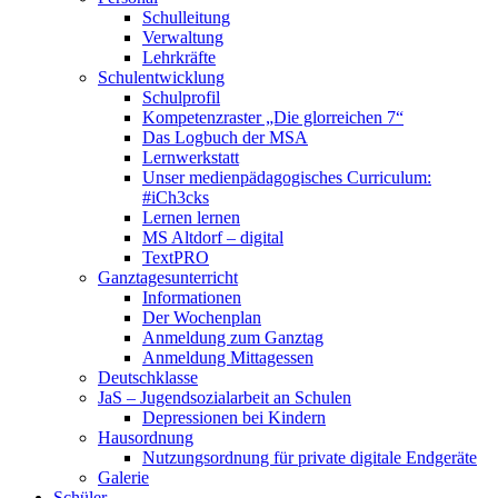
Schulleitung
Verwaltung
Lehrkräfte
Schulentwicklung
Schulprofil
Kompetenzraster „Die glorreichen 7“
Das Logbuch der MSA
Lernwerkstatt
Unser medienpädagogisches Curriculum:
#iCh3cks
Lernen lernen
MS Altdorf – digital
TextPRO
Ganztagesunterricht
Informationen
Der Wochenplan
Anmeldung zum Ganztag
Anmeldung Mittagessen
Deutschklasse
JaS – Jugendsozialarbeit an Schulen
Depressionen bei Kindern
Hausordnung
Nutzungsordnung für private digitale Endgeräte
Galerie
Schüler