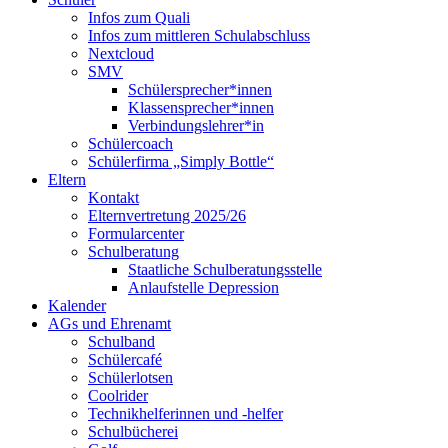
Infos zum Quali
Infos zum mittleren Schulabschluss
Nextcloud
SMV
Schülersprecher*innen
Klassensprecher*innen
Verbindungslehrer*in
Schülercoach
Schülerfirma „Simply Bottle“
Eltern
Kontakt
Elternvertretung 2025/26
Formularcenter
Schulberatung
Staatliche Schulberatungsstelle
Anlaufstelle Depression
Kalender
AGs und Ehrenamt
Schulband
Schülercafé
Schülerlotsen
Coolrider
Technikhelferinnen und -helfer
Schulbücherei