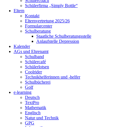
Schülercoach
Schülerfirma „Simply Bottle“
Eltern
Kontakt
Elternvertretung 2025/26
Formularcenter
Schulberatung
Staatliche Schulberatungsstelle
Anlaufstelle Depression
Kalender
AGs und Ehrenamt
Schulband
Schülercafé
Schülerlotsen
Coolrider
Technikhelferinnen und -helfer
Schulbücherei
Golf
e-learning
Deutsch
TextPro
Mathematik
Englisch
Natur und Technik
GPG