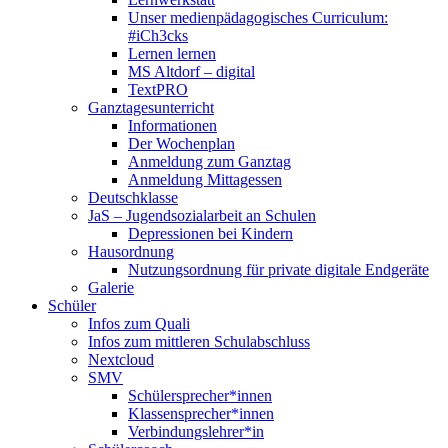
Unser medienpädagogisches Curriculum:
#iCh3cks
Lernen lernen
MS Altdorf – digital
TextPRO
Ganztagesunterricht
Informationen
Der Wochenplan
Anmeldung zum Ganztag
Anmeldung Mittagessen
Deutschklasse
JaS – Jugendsozialarbeit an Schulen
Depressionen bei Kindern
Hausordnung
Nutzungsordnung für private digitale Endgeräte
Galerie
Schüler
Infos zum Quali
Infos zum mittleren Schulabschluss
Nextcloud
SMV
Schülersprecher*innen
Klassensprecher*innen
Verbindungslehrer*in