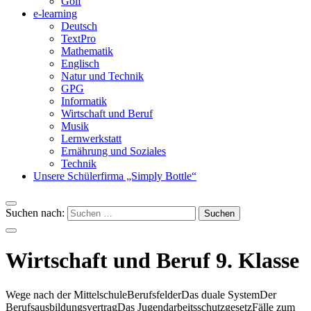
Golf
e-learning
Deutsch
TextPro
Mathematik
Englisch
Natur und Technik
GPG
Informatik
Wirtschaft und Beruf
Musik
Lernwerkstatt
Ernährung und Soziales
Technik
Unsere Schülerfirma „Simply Bottle“
Suchen nach:
Wirtschaft und Beruf 9. Klasse
Wege nach der Mittelschule
Berufsfelder
Das duale System
Der
Berufsausbildungsvertrag
Das Jugendarbeitsschutzgesetz
Fälle zum