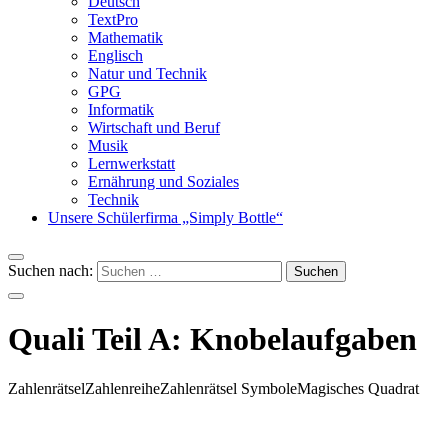
Deutsch
TextPro
Mathematik
Englisch
Natur und Technik
GPG
Informatik
Wirtschaft und Beruf
Musik
Lernwerkstatt
Ernährung und Soziales
Technik
Unsere Schülerfirma „Simply Bottle“
Suchen nach:
Quali Teil A: Knobelaufgaben
Zahlenrätsel
Zahlenreihe
Zahlenrätsel Symbole
Magisches Quadrat