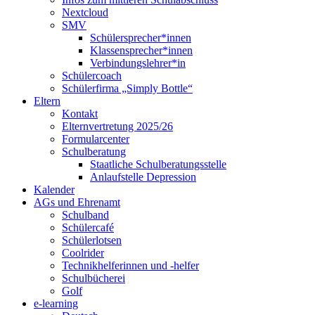
Nextcloud
SMV
Schülersprecher*innen
Klassensprecher*innen
Verbindungslehrer*in
Schülercoach
Schülerfirma „Simply Bottle“
Eltern
Kontakt
Elternvertretung 2025/26
Formularcenter
Schulberatung
Staatliche Schulberatungsstelle
Anlaufstelle Depression
Kalender
AGs und Ehrenamt
Schulband
Schülercafé
Schülerlotsen
Coolrider
Technikhelferinnen und -helfer
Schulbücherei
Golf
e-learning