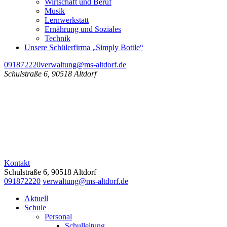
Wirtschaft und Beruf
Musik
Lernwerkstatt
Ernährung und Soziales
Technik
Unsere Schülerfirma „Simply Bottle“
091872220
verwaltung@ms-altdorf.de
Schulstraße 6, 90518 Altdorf
Kontakt
Schulstraße 6, 90518 Altdorf
091872220
verwaltung@ms-altdorf.de
Aktuell
Schule
Personal
Schulleitung