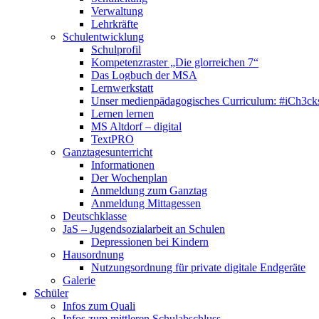
Verwaltung
Lehrkräfte
Schulentwicklung
Schulprofil
Kompetenzraster „Die glorreichen 7“
Das Logbuch der MSA
Lernwerkstatt
Unser medienpädagogisches Curriculum: #iCh3ck
Lernen lernen
MS Altdorf – digital
TextPRO
Ganztagesunterricht
Informationen
Der Wochenplan
Anmeldung zum Ganztag
Anmeldung Mittagessen
Deutschklasse
JaS – Jugendsozialarbeit an Schulen
Depressionen bei Kindern
Hausordnung
Nutzungsordnung für private digitale Endgeräte
Galerie
Schüler
Infos zum Quali
Infos zum mittleren Schulabschluss