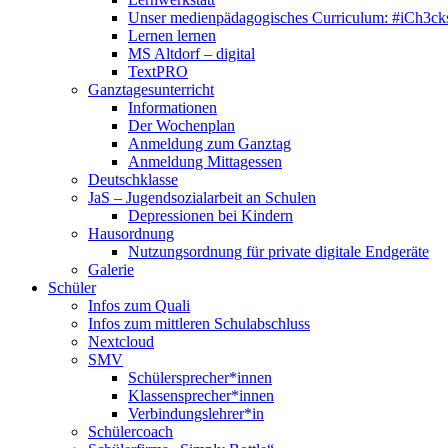
Unser medienpädagogisches Curriculum: #iCh3ck
Lernen lernen
MS Altdorf – digital
TextPRO
Ganztagesunterricht
Informationen
Der Wochenplan
Anmeldung zum Ganztag
Anmeldung Mittagessen
Deutschklasse
JaS – Jugendsozialarbeit an Schulen
Depressionen bei Kindern
Hausordnung
Nutzungsordnung für private digitale Endgeräte
Galerie
Schüler
Infos zum Quali
Infos zum mittleren Schulabschluss
Nextcloud
SMV
Schülersprecher*innen
Klassensprecher*innen
Verbindungslehrer*in
Schülercoach