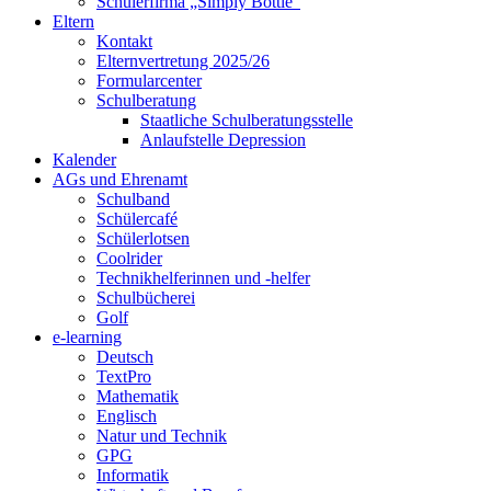
Schülerfirma „Simply Bottle“
Eltern
Kontakt
Elternvertretung 2025/26
Formularcenter
Schulberatung
Staatliche Schulberatungsstelle
Anlaufstelle Depression
Kalender
AGs und Ehrenamt
Schulband
Schülercafé
Schülerlotsen
Coolrider
Technikhelferinnen und -helfer
Schulbücherei
Golf
e-learning
Deutsch
TextPro
Mathematik
Englisch
Natur und Technik
GPG
Informatik