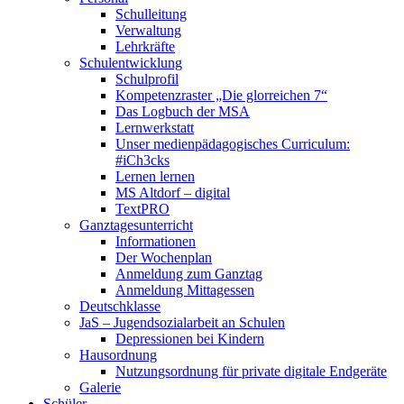
Schulleitung
Verwaltung
Lehrkräfte
Schulentwicklung
Schulprofil
Kompetenzraster „Die glorreichen 7“
Das Logbuch der MSA
Lernwerkstatt
Unser medienpädagogisches Curriculum:
#iCh3cks
Lernen lernen
MS Altdorf – digital
TextPRO
Ganztagesunterricht
Informationen
Der Wochenplan
Anmeldung zum Ganztag
Anmeldung Mittagessen
Deutschklasse
JaS – Jugendsozialarbeit an Schulen
Depressionen bei Kindern
Hausordnung
Nutzungsordnung für private digitale Endgeräte
Galerie
Schüler