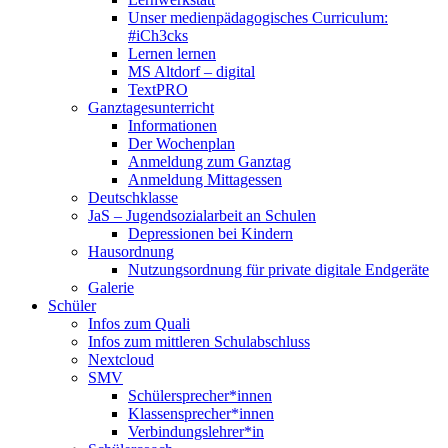
Unser medienpädagogisches Curriculum:
#iCh3cks
Lernen lernen
MS Altdorf – digital
TextPRO
Ganztagesunterricht
Informationen
Der Wochenplan
Anmeldung zum Ganztag
Anmeldung Mittagessen
Deutschklasse
JaS – Jugendsozialarbeit an Schulen
Depressionen bei Kindern
Hausordnung
Nutzungsordnung für private digitale Endgeräte
Galerie
Schüler
Infos zum Quali
Infos zum mittleren Schulabschluss
Nextcloud
SMV
Schülersprecher*innen
Klassensprecher*innen
Verbindungslehrer*in