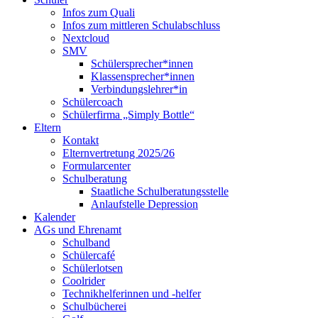
Infos zum Quali
Infos zum mittleren Schulabschluss
Nextcloud
SMV
Schülersprecher*innen
Klassensprecher*innen
Verbindungslehrer*in
Schülercoach
Schülerfirma „Simply Bottle“
Eltern
Kontakt
Elternvertretung 2025/26
Formularcenter
Schulberatung
Staatliche Schulberatungsstelle
Anlaufstelle Depression
Kalender
AGs und Ehrenamt
Schulband
Schülercafé
Schülerlotsen
Coolrider
Technikhelferinnen und -helfer
Schulbücherei