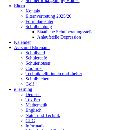
Schülerfirma „Simply Bottle“
Eltern
Kontakt
Elternvertretung 2025/26
Formularcenter
Schulberatung
Staatliche Schulberatungsstelle
Anlaufstelle Depression
Kalender
AGs und Ehrenamt
Schulband
Schülercafé
Schülerlotsen
Coolrider
Technikhelferinnen und -helfer
Schulbücherei
Golf
e-learning
Deutsch
TextPro
Mathematik
Englisch
Natur und Technik
GPG
Informatik