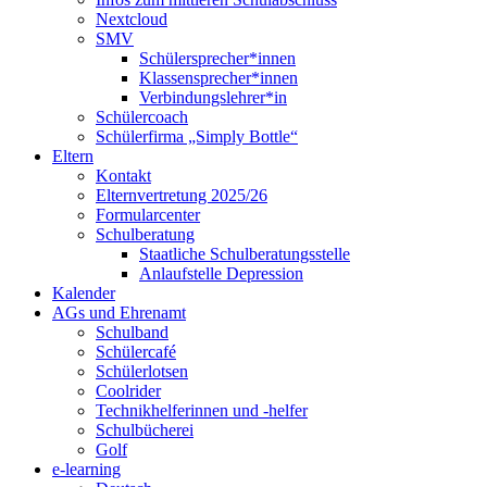
Nextcloud
SMV
Schülersprecher*innen
Klassensprecher*innen
Verbindungslehrer*in
Schülercoach
Schülerfirma „Simply Bottle“
Eltern
Kontakt
Elternvertretung 2025/26
Formularcenter
Schulberatung
Staatliche Schulberatungsstelle
Anlaufstelle Depression
Kalender
AGs und Ehrenamt
Schulband
Schülercafé
Schülerlotsen
Coolrider
Technikhelferinnen und -helfer
Schulbücherei
Golf
e-learning