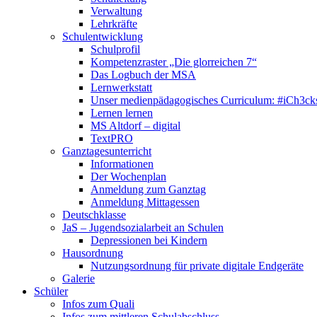
Verwaltung
Lehrkräfte
Schulentwicklung
Schulprofil
Kompetenzraster „Die glorreichen 7“
Das Logbuch der MSA
Lernwerkstatt
Unser medienpädagogisches Curriculum: #iCh3ck
Lernen lernen
MS Altdorf – digital
TextPRO
Ganztagesunterricht
Informationen
Der Wochenplan
Anmeldung zum Ganztag
Anmeldung Mittagessen
Deutschklasse
JaS – Jugendsozialarbeit an Schulen
Depressionen bei Kindern
Hausordnung
Nutzungsordnung für private digitale Endgeräte
Galerie
Schüler
Infos zum Quali
Infos zum mittleren Schulabschluss