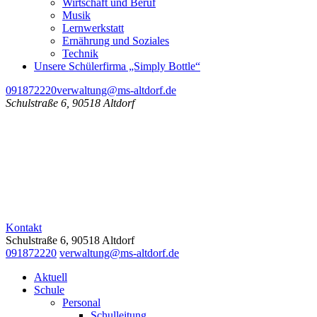
Wirtschaft und Beruf
Musik
Lernwerkstatt
Ernährung und Soziales
Technik
Unsere Schülerfirma „Simply Bottle“
091872220
verwaltung@ms-altdorf.de
Schulstraße 6, 90518 Altdorf
Kontakt
Schulstraße 6, 90518 Altdorf
091872220
verwaltung@ms-altdorf.de
Aktuell
Schule
Personal
Schulleitung