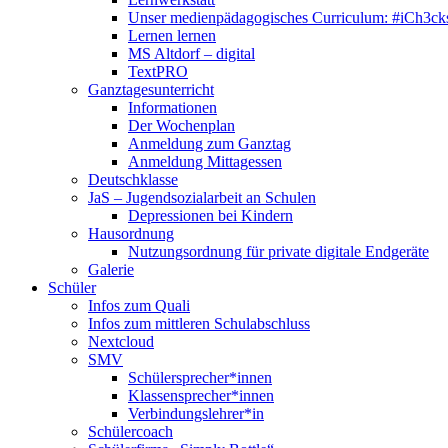
Unser medienpädagogisches Curriculum: #iCh3ck
Lernen lernen
MS Altdorf – digital
TextPRO
Ganztagesunterricht
Informationen
Der Wochenplan
Anmeldung zum Ganztag
Anmeldung Mittagessen
Deutschklasse
JaS – Jugendsozialarbeit an Schulen
Depressionen bei Kindern
Hausordnung
Nutzungsordnung für private digitale Endgeräte
Galerie
Schüler
Infos zum Quali
Infos zum mittleren Schulabschluss
Nextcloud
SMV
Schülersprecher*innen
Klassensprecher*innen
Verbindungslehrer*in
Schülercoach